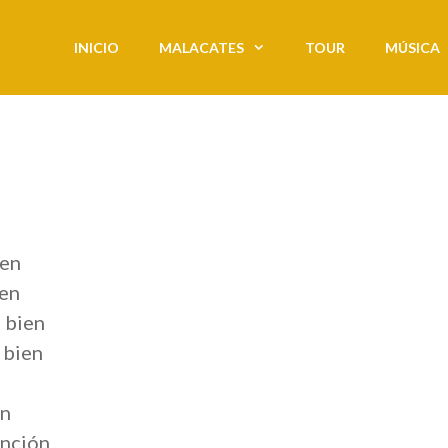
INICIO
MALACATES
TOUR
MÚSICA
ien
ien
s bien
 bien
ón
ención