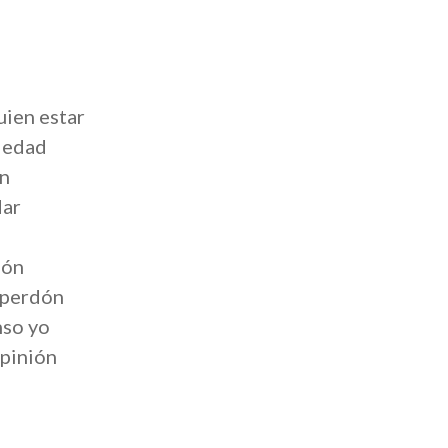
ien estar
oledad
an
dar
zón
 perdón
nso yo
opinión