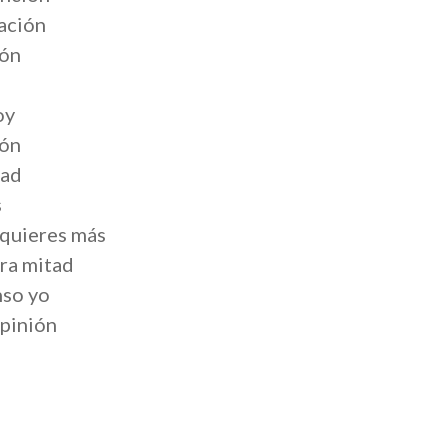
cación
rón
oy
zón
dad
s
 quieres más
tra mitad
nso yo
opinión