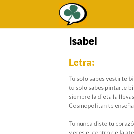
Saltar
al
contenido
Isabel
Letra:
Tu solo sabes vestirte b
tu solo sabes pintarte b
siempre la dieta la lleva
Cosmopolitan te enseña
Tu nunca diste tu coraz
y eres el centro de la at