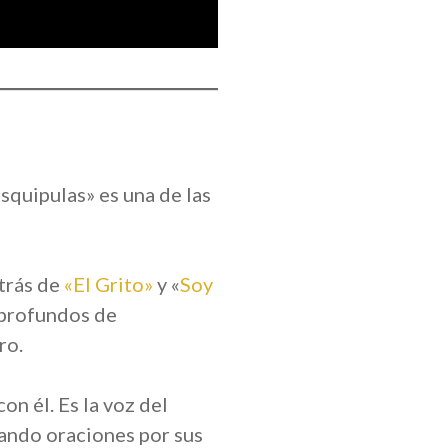
squipulas» es una de las
trás de
«El Grito»
y «
Soy
 profundos de
ro.
on él. Es la voz del
gando oraciones por sus