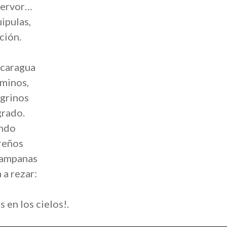
 fervor…
ipulas,
ción.
icaragua
aminos,
egrinos
grado.
ando
reños
 campanas
a rezar:
 en los cielos!.