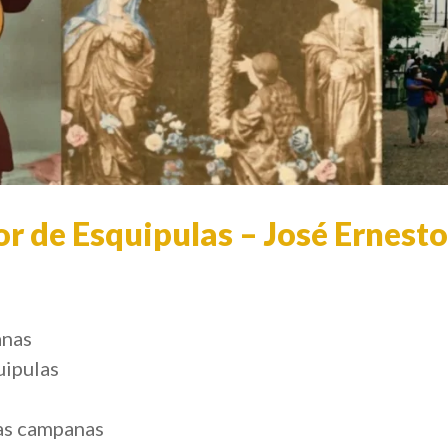
r de Esquipulas – José Ernes
anas
uipulas
as campanas