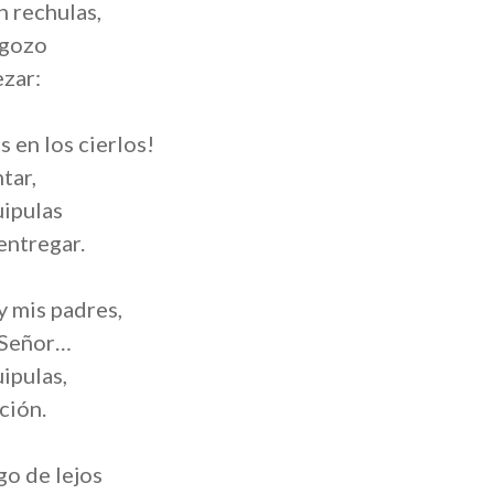
n rechulas,
 gozo
ezar:
s en los cierlos!
tar,
uipulas
entregar.
y mis padres,
 Señor…
ipulas,
ción.
go de lejos