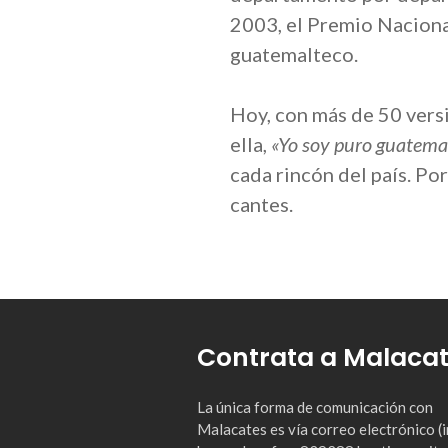
2003, el Premio Nacional
guatemalteco.
Hoy, con más de 50 vers
ella,
«Yo soy puro guatema
cada rincón del país. Po
cantes.
Contrata a Malaca
La única forma de comunicación con
Malacates es vía correo electrónico 