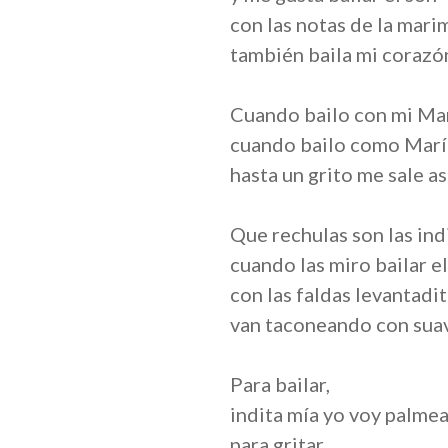
con las notas de la mari
también baila mi corazó
Cuando bailo con mi Ma
cuando bailo como Marí
hasta un grito me sale a
Que rechulas son las ind
cuando las miro bailar e
con las faldas levantadi
van taconeando con sua
Para bailar,
indita mía yo voy palme
para gritar,