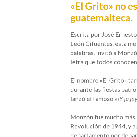
«El Grito» no es
guatemalteca.
Escrita por José Ernest
León Cifuentes, esta mel
palabras. Invitó a Monz
letra que todos conoce
El nombre «El Grito» tam
durante las fiestas patr
lanzó el famoso
«¡Y ja ja
Monzón fue mucho más qu
Revolución de 1944, y a
departamento por depart