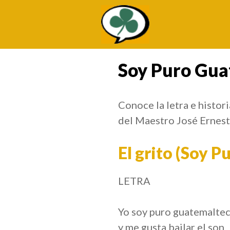
Saltar
al
contenido
Soy Puro Gua
Conoce la letra e histo
del Maestro José Ernes
El grito (Soy 
LETRA
Yo soy puro guatemalte
y me gusta bailar el son