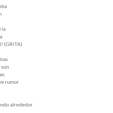
mba
n
ría
a
sí! (GRITA)
itas
l son
tas
ve rumor
ando alrededor