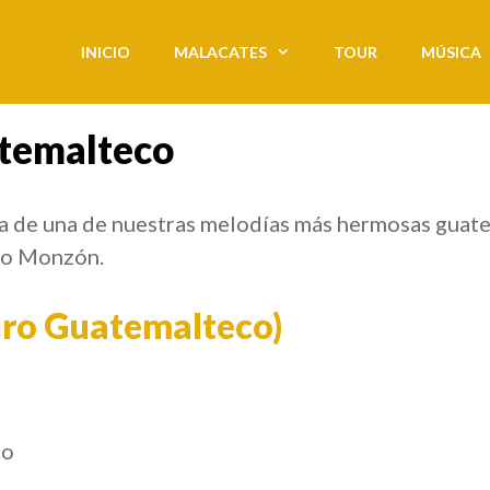
INICIO
MALACATES
TOUR
MÚSICA
temalteco
ria de una de nuestras melodías más hermosas guate
to Monzón.
Puro Guatemalteco)
co