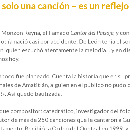
 solo una canción – es un reflejo
o Monzón Reyna, el llamado
Cantor del Paisaje
, y co
odía nació casi por accidente: De León tenía el son
ón, quien escuchó atentamente la melodía… y en di
mos hoy.
poco fue planeado. Cuenta la historia que en su p
onales de Amatitlán, alguien en el público no pudo
y!»
. Así quedó bautizada.
e compositor: catedrático, investigador del folclo
utor de más de 250 canciones que le cantaron a G
amento. Recibió la Orden del Quetzal en 1999, y 